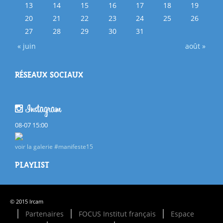
13
14
15
16
17
18
19
20
21
22
23
24
25
26
27
28
29
30
31
« juin
août »
RÉSEAUX SOCIAUX
08-07 15:00
voir la galerie #manifeste15
PLAYLIST
© 2015 Ircam
Partenaires
FOCUS Institut français
Espace