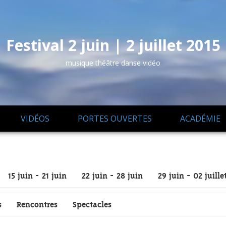
Festival 2 juin | 2 juillet 2015
musique théâtre danse vidéo
VIDÉOS
PORTES OUVERTES
ACADÉMIE
15 juin - 21 juin
22 juin - 28 juin
29 juin - 02 juille
s
Rencontres
Spectacles