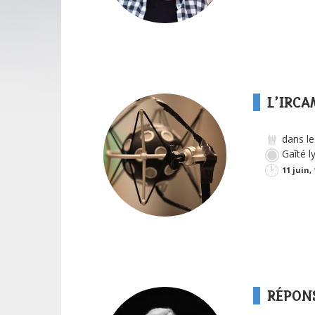
L’IRCA
dans le
Gaîté l
11 juin,
RÉPONS