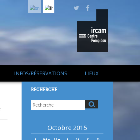
INFOS/RÉSERVATIONS
LIEUX
RECHERCHE
t
Octobre 2015
L
Ma
Me
J
V
S
D