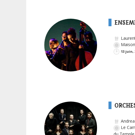
ENSEM
Laurent
Maison 
13 juin,
ORCHES
Andrea 
Le Carr
du Temple