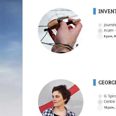
INVEN
Journée
Ircam - 
8 juin, 
GEORG
G. Spir
Centre 
10 juin,