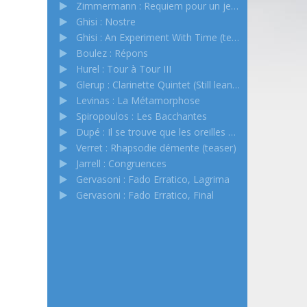
Zimmermann : Requiem pour un jeune poète : Elegia
Ghisi : Nostre
Ghisi : An Experiment With Time (teaser)
Boulez : Répons
Hurel : Tour à Tour III
Glerup : Clarinette Quintet (Still leaning toward this Machine)
Levinas : La Métamorphose
Spiropoulos : Les Bacchantes
Dupé : Il se trouve que les oreilles n’ont pas de paupières (teaser)
Verret : Rhapsodie démente (teaser)
Jarrell : Congruences
Gervasoni : Fado Erratico, Lagrima
Gervasoni : Fado Erratico, Final