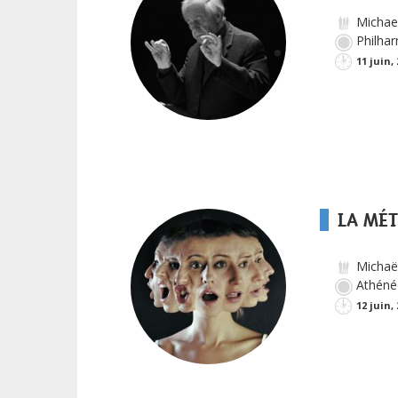
Michael
Philhar
11 juin,
LA MÉ
Michaël
Athénée
12 juin, 